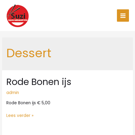
Ga
naar
de
Main
inhoud
Men
Dessert
Rode Bonen ijs
admin
Rode Bonen ijs € 5,00
Rode
Lees verder »
Bonen
ijs