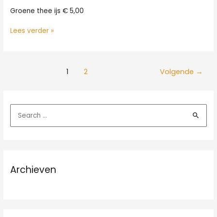
Groene thee ijs € 5,00
Groene
Lees verder »
thee
ijs
1
2
Volgende
→
Z
o
e
k
n
Archieven
a
a
r
: