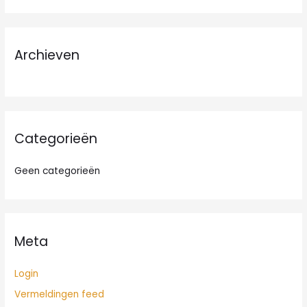
e
k
n
Archieven
a
a
r
:
Categorieën
Geen categorieën
Meta
Login
Vermeldingen feed