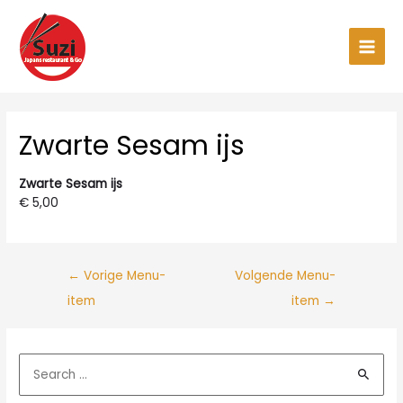
Ga
naar
de
Main
inhoud
Men
Zwarte Sesam ijs
Zwarte Sesam ijs
€ 5,00
←
Vorige Menu-
Volgende Menu-
item
item
→
Z
o