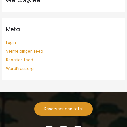
Geen categorieën
Meta
Login
Vermeldingen feed
Reacties feed
WordPress.org
Reserveer een tafel