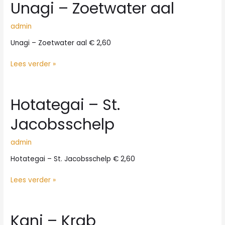
Unagi – Zoetwater aal
admin
Unagi – Zoetwater aal € 2,60
Unagi
Lees verder »
–
Zoetwater
aal
Hotategai – St.
Jacobsschelp
admin
Hotategai – St. Jacobsschelp € 2,60
Hotategai
Lees verder »
–
St.
Jacobsschelp
Kani – Krab