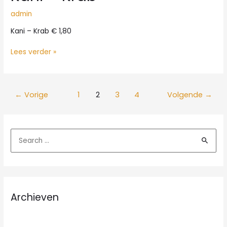
admin
Kani – Krab € 1,80
Kani
Lees verder »
–
Krab
←
Vorige
1
2
3
4
Volgende
→
Z
o
e
k
n
Archieven
a
a