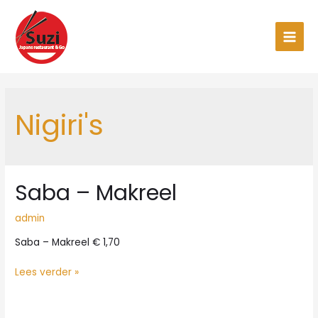
Ga
naar
de
Main
inhoud
Men
Nigiri's
Saba – Makreel
admin
Saba – Makreel € 1,70
Saba
Lees verder »
–
Makreel