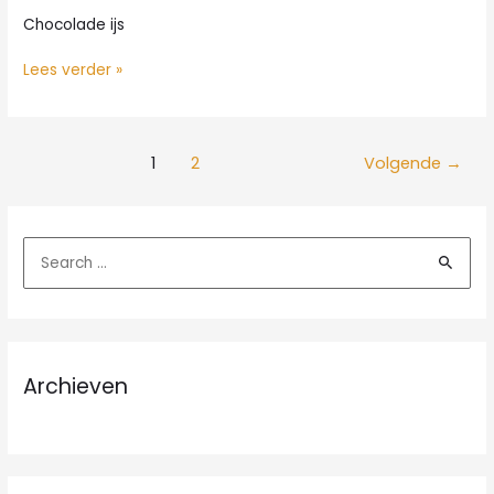
Chocolade ijs
Chocolade
Lees verder »
ijs
1
2
Volgende
→
Z
o
e
k
n
Archieven
a
a
r
: