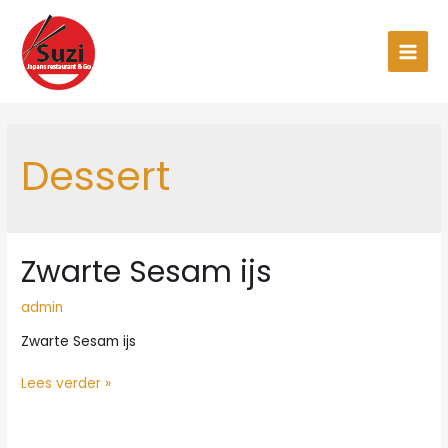
Ga
naar
de
Main
inhoud
Men
Dessert
Zwarte Sesam ijs
admin
Zwarte Sesam ijs
Zwarte
Lees verder »
Sesam
ijs