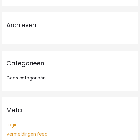
e
k
n
Archieven
a
a
r
:
Categorieën
Geen categorieën
Meta
Login
Vermeldingen feed