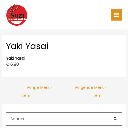
Ga
naar
de
Main
inhoud
Men
Yaki Yasai
Yaki Yasai
€ 6,80
←
Vorige Menu-
Volgende Menu-
item
item
→
Z
o