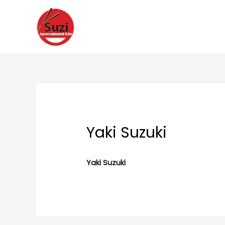
Ga
naar
de
inhoud
Yaki Suzuki
Yaki Suzuki