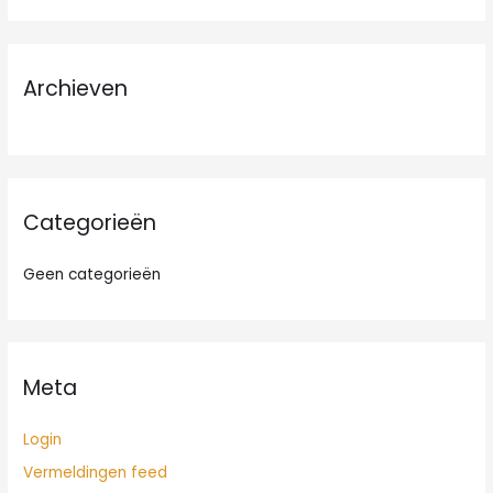
e
k
n
Archieven
a
a
r
:
Categorieën
Geen categorieën
Meta
Login
Vermeldingen feed