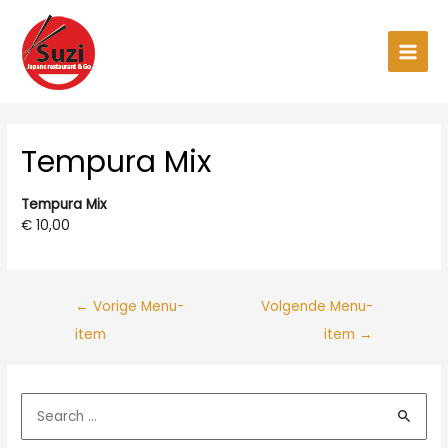
Ga
naar
de
Main
inhoud
Men
Tempura Mix
Tempura Mix
€ 10,00
←
Vorige Menu-
Volgende Menu-
item
item
→
Z
o