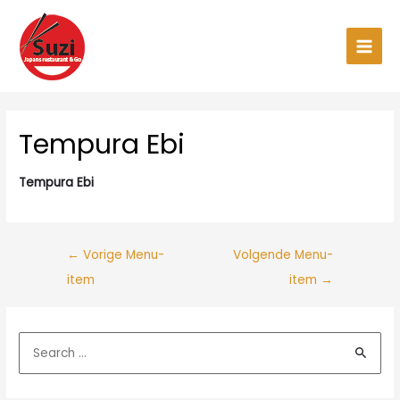
Ga
naar
de
Main
inhoud
Men
Tempura Ebi
Tempura Ebi
←
Vorige Menu-
Volgende Menu-
item
item
→
Z
o
e