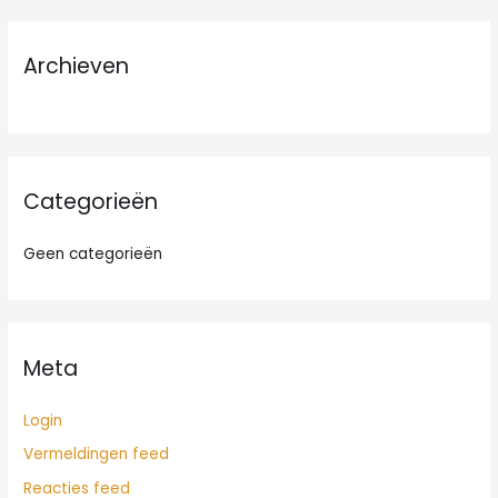
k
n
Archieven
a
a
r
:
Categorieën
Geen categorieën
Meta
Login
Vermeldingen feed
Reacties feed