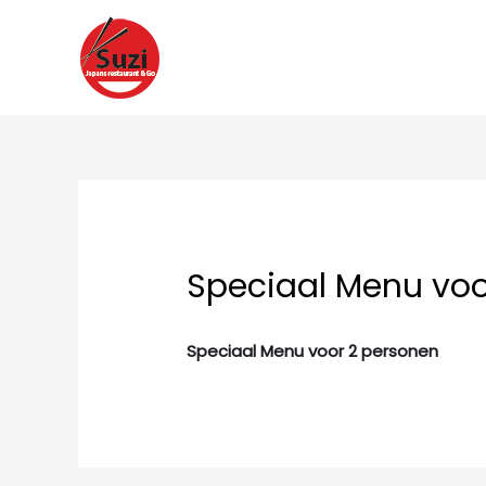
Ga
naar
de
inhoud
Speciaal Menu voo
Speciaal Menu voor 2 personen