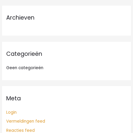
k
n
Archieven
a
a
r
:
Categorieën
Geen categorieën
Meta
Login
Vermeldingen feed
Reacties feed