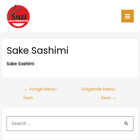
Ga
naar
de
Main
inhoud
Men
Sake Sashimi
Sake Sashimi
←
Vorige Menu-
Volgende Menu-
item
item
→
Z
o
e