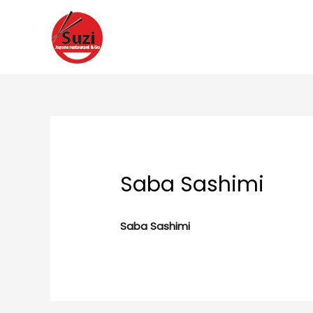
Ga
naar
de
inhoud
Saba Sashimi
Saba Sashimi