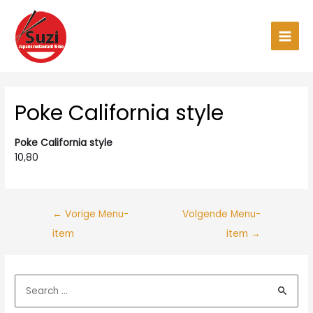
Ga
naar
de
Main
inhoud
Men
Poke California style
Poke California style
10,80
←
Vorige Menu-
Volgende Menu-
item
item
→
Z
o