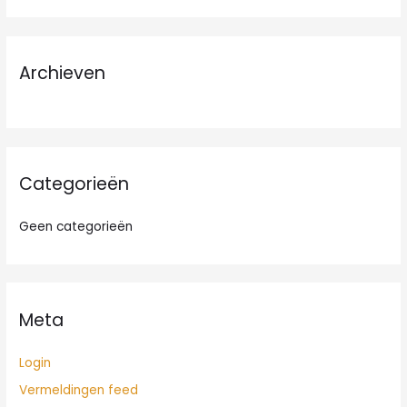
e
k
n
Archieven
a
a
r
:
Categorieën
Geen categorieën
Meta
Login
Vermeldingen feed