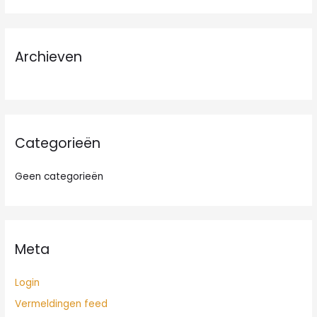
e
k
n
Archieven
a
a
r
:
Categorieën
Geen categorieën
Meta
Login
Vermeldingen feed