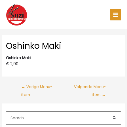
Ga
naar
de
Main
inhoud
Men
Oshinko Maki
Oshinko Maki
€ 2,90
←
Vorige Menu-
Volgende Menu-
item
item
→
Z
o