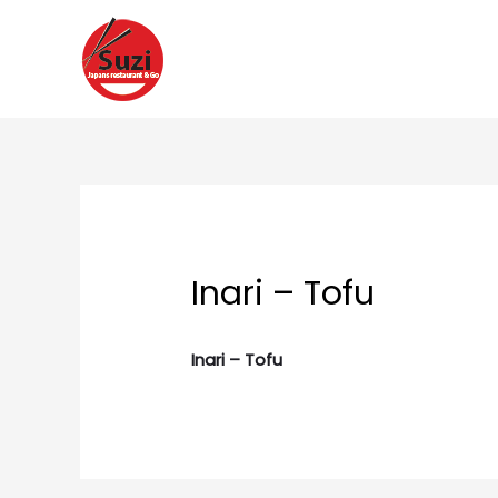
Ga
naar
de
inhoud
Inari – Tofu
Inari – Tofu