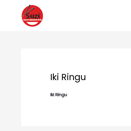
Ga
naar
de
inhoud
Iki Ringu
Iki Ringu