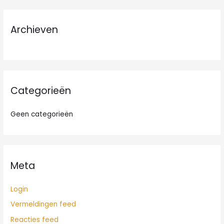
k
n
Archieven
a
a
r
:
Categorieën
Geen categorieën
Meta
Login
Vermeldingen feed
Reacties feed