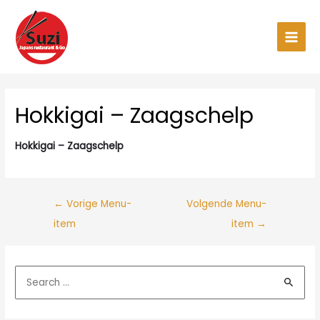
Ga
naar
de
Main
inhoud
Men
Hokkigai – Zaagschelp
Hokkigai – Zaagschelp
←
Vorige Menu-
Volgende Menu-
item
item
→
Z
o
e