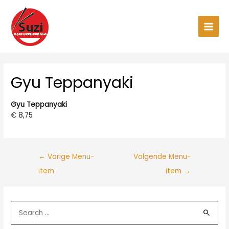
Ga
naar
de
Main
inhoud
Men
Gyu Teppanyaki
Gyu Teppanyaki
€ 8,75
←
Vorige Menu-
Volgende Menu-
item
item
→
Z
o