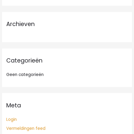
e
k
n
Archieven
a
a
r
:
Categorieën
Geen categorieën
Meta
Login
Vermeldingen feed