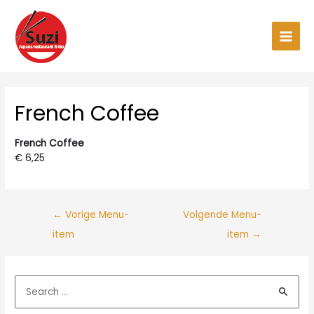
Ga
naar
de
Main
inhoud
Men
French Coffee
French Coffee
€ 6,25
←
Vorige Menu-
Volgende Menu-
item
item
→
Z
o