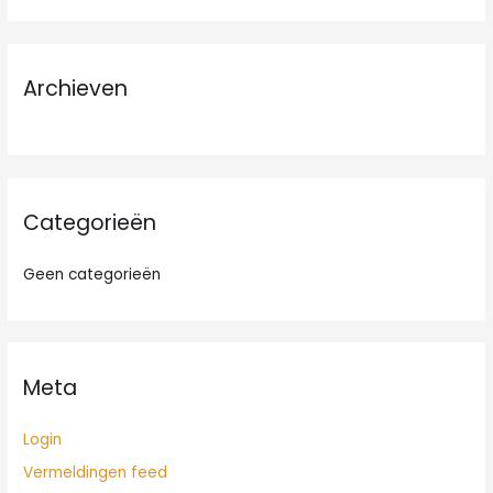
e
k
n
Archieven
a
a
r
:
Categorieën
Geen categorieën
Meta
Login
Vermeldingen feed