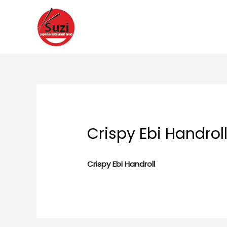
Ga
naar
de
inhoud
Crispy Ebi Handrol
Crispy Ebi Handroll