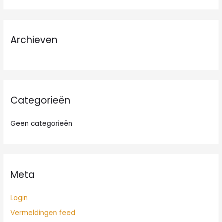
e
k
n
Archieven
a
a
r
:
Categorieën
Geen categorieën
Meta
Login
Vermeldingen feed