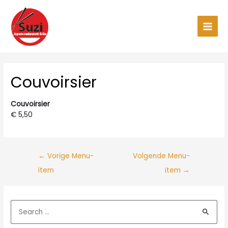
Ga
naar
de
Main
inhoud
Men
Couvoirsier
Couvoirsier
€ 5,50
←
Vorige Menu-
Volgende Menu-
item
item
→
Z
o