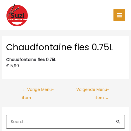
Ga
naar
de
Main
inhoud
Men
Chaudfontaine fles 0.75L
Chaudfontaine fles 0.75L
€ 5,90
←
Vorige Menu-
Volgende Menu-
item
item
→
Z
o