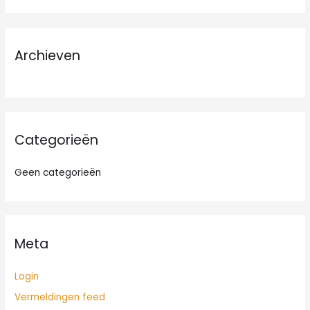
e
k
n
Archieven
a
a
r
:
Categorieën
Geen categorieën
Meta
Login
Vermeldingen feed