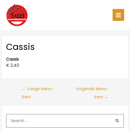
Ga
naar
de
Main
inhoud
Men
Cassis
Cassis
€ 2,40
←
Vorige Menu-
Volgende Menu-
item
item
→
Z
o