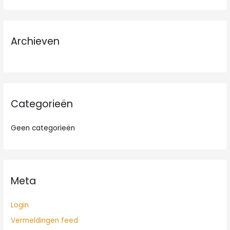
e
k
n
Archieven
a
a
r
:
Categorieën
Geen categorieën
Meta
Login
Vermeldingen feed