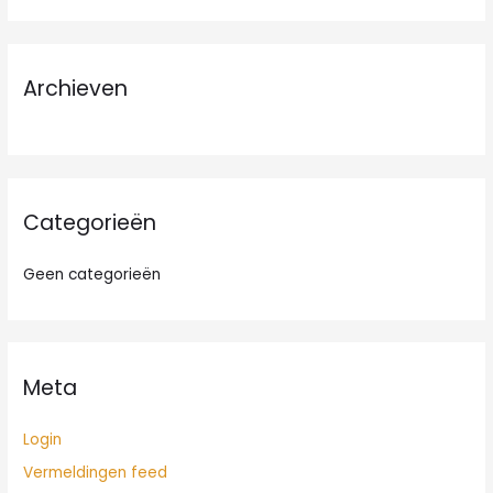
e
k
n
Archieven
a
a
r
:
Categorieën
Geen categorieën
Meta
Login
Vermeldingen feed