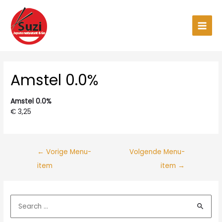
Ga
naar
de
Main
inhoud
Men
Amstel 0.0%
Amstel 0.0%
€ 3,25
←
Vorige Menu-
Volgende Menu-
item
item
→
Z
o